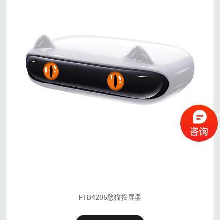
PTB4205憨猫投屏器